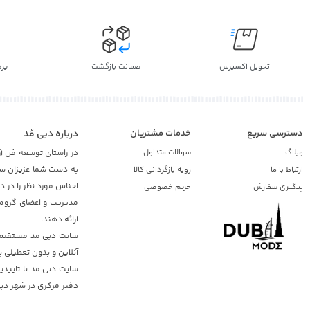
تحویل اکسپرس
ضمانت بازگشت
پر
دسترسی سریع
خدمات مشتریان
درباره دبی مُد
وبلاگ
سوالات متداول
در راستای توسعه فن آو
به دست شما عزیزان ساک
ارتباط با ما
رویه بازگردانی کالا
اجناس مورد نظر را در 
پیگیری سفارش
حریم خصوصی
مدیریت و اعضای گروه د
ارائه دهند.
سایت دبی مد مستقیم از
آنلاین و بدون تعطیلی ب
دفتر مرکزی در شهر دبی