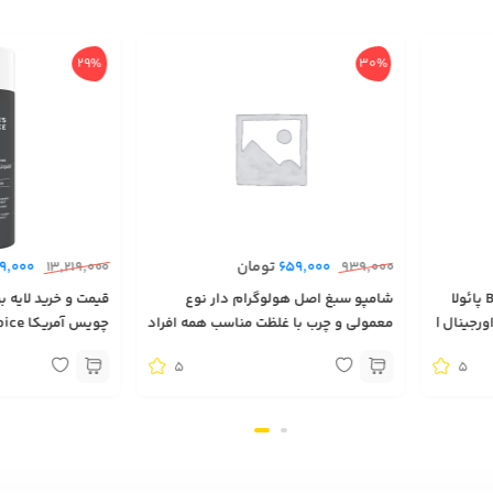
29%
30%
تومان
9,000
13,219,000
659,000
939,000
قیمت و خرید لایه بردار مایع BHA پائولا
شامپو سبغ اصل هولوگرام دار نوع
س آمریکا Paula’s Choice اورجینال |
معمولی و چرب با غلظت مناسب همه افراد
بهترین لایه بردار 
5
5