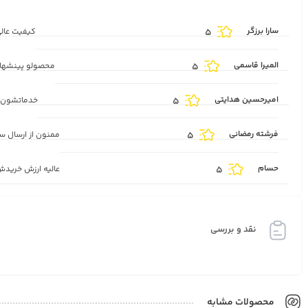
سارا برزگر
5
کیفیت عالی
المیرا قاسمی
5
محصولو پینشهاد
امیرحسین هدایتی
5
خدماتشون 
فرشته رمضانی
5
ممنون از ارسال س
حسام
5
عالیه ارزش خریدش
نقد و بررسی
محصولات مشابه