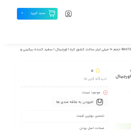
سبد خرید
0
قیمت و خرید کوکتل سفید کننده و روشن کننده پوست کلین بیوتی مدل WHITENING AND BRIGHTENTING حجم 10 میلی لیتر ساخت کشور کره | اورجینال | سفید کننده بیکینی و
5
 کره | اورجینال
(دیدگاه کاربر
5
)
موجود نیست
افزودن به علاقه مندی ها
تضمین بهترین قیمت
ضمانت اصل بودن