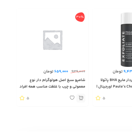
30%
تومان
تومان
659,000
939,000
9,43
قیمت و خرید لایه بردار مایع BHA پائولا
شامپو سبغ اصل هولوگرام دار نوع
چویس آمریکا Paula’s Choice اورجینال |
معمولی و چرب با غلظت مناسب همه افراد
محصول آمریکا
5
5