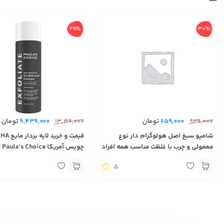
29%
30%
تومان
تومان
9,439,000
13,219,000
659,000
939,000
شامپو سبغ اصل هولوگرام دار نوع
معمولی و چرب با غلظت مناسب همه افراد
چوی
بهترین لایه بردار محصول آمریکا
5