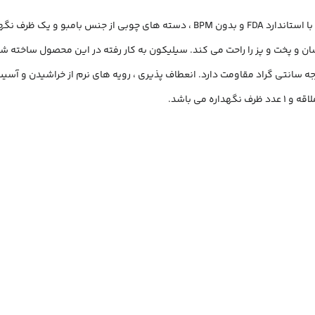
سرویس کفگیر Kitchen Set ساخته شده از با کیفیت ترین مواد سیلیکون با استاندارد FDA 
 و پخت و پز را راحت می کند. سیلیکون به کار رفته در این محصول ساخته شده
 وسایل آشپز خانه در برابر درجه حرارت سرما تا 30- و گرما 230+ درجه سانتی گراد مقاومت دارد. انعطاف پذیری 