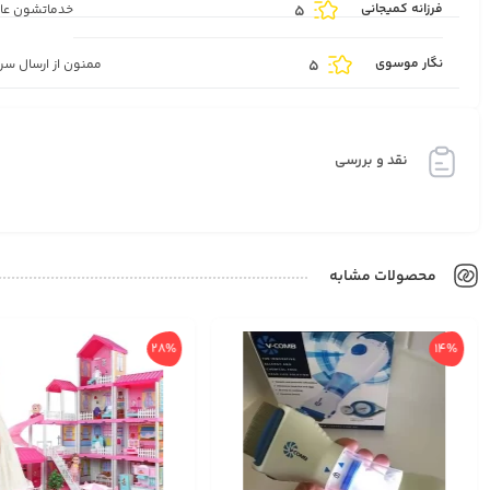
فرزانه کمیجانی
5
خدماتشون عا
نگار موسوی
5
ممنون از ارسال سر
نقد و بررسی
محصولات مشابه
28%
14%