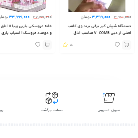
تومان
توما
33,999,000
47,219,000
3,399,000
3,969,000
دستگاه شپش گیر برقی برند وی کامب
خانه عروسکی با
اصلی از دبی V-COMB مناسب اتاق
و دوعدد عروسک | اسباب بازی او
کودک
آمریکایی | کانادایی | اروپایی | Toys
5
تحویل اکسپرس
ضمانت بازگشت
پر