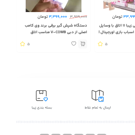
تومان
تومان
3,399,000
3,969,000
33,99
خانه عروسکی باربی زیبا 11 اتاق با وسایل
دستگاه شپش گیر برقی برند وی کامب
سباب بازی اورجینال |
اصلی از دبی V-COMB مناسب اتاق
اروپایی | Toys
کودک
5
5
ارسال به تمام نقاط
بسته بندی زیبا