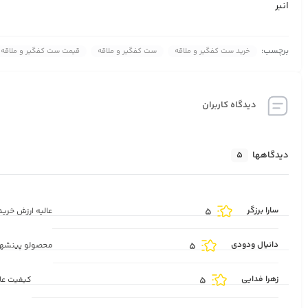
انبر
برچسب:
خرید ست کفگیر و ملاقه
ست کفگیر و ملاقه
قیمت ست کفگیر و ملاقه
دیدگاه کاربران
دیدگاهها
5
سارا برزگر
5
عالیه ارزش خری
دانیال ودودی
5
محصولو پینشهاد
زهرا فدایی
5
کیفیت عال