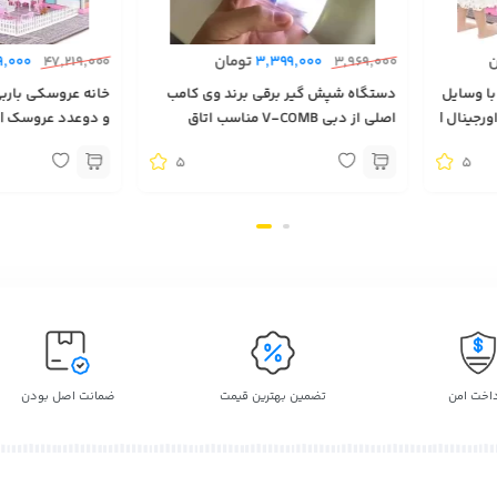
ن
تومان
9,000
47,219,000
3,399,000
3,969,000
ربی زیبا 11 اتاق با وسایل
دستگاه شپش گیر برقی برند وی کامب
رجینال |
اصلی از دبی V-COMB مناسب اتاق
و دوعدد عروسک | ا
کودک
آمریکایی | کانادایی | 
5
5
داخت امن
تضمین بهترین قیمت
ضمانت اصل بودن