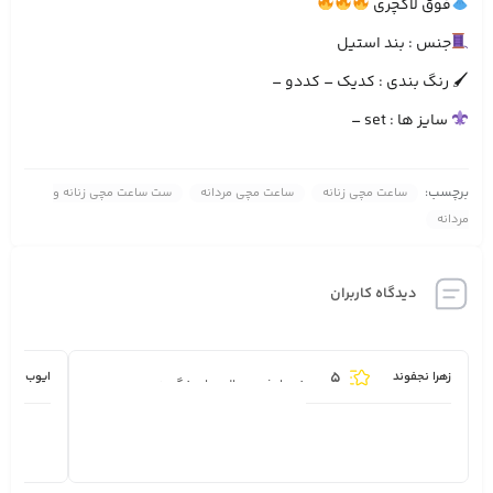
فوق لاکچری
جنس : بند استیل
🖌 رنگ بندی : کدیک – کددو –
سایز ها : set –
برچسب:
ساعت مچی زنانه
ساعت مچی مردانه
ست ساعت مچی زنانه و
مردانه
دیدگاه کاربران
5
زهرا نجفوند
ایوب بهبه
خدماتشون عالیه پاسخگو هستن.