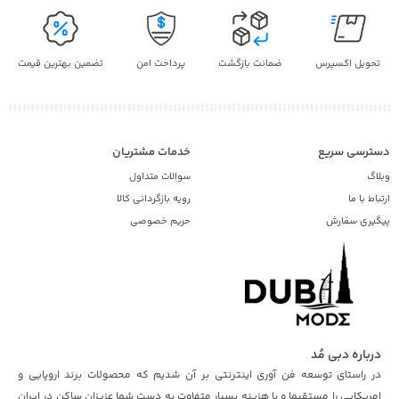
انه
اصل | کاپشن دخترانه
تحویل اکسپرس
ضمانت بازگشت
پرداخت امن
تضمین بهترین قیمت
دسترسی سریع
خدمات مشتریان
وبلاگ
سوالات متداول
ارتباط با ما
رویه بازگردانی کالا
پیگیری سفارش
حریم خصوصی
درباره دبی مُد
در راستای توسعه فن آوری اینترنتی بر آن شدیم که محصولات برند اروپایی و
امریکایی را مستقیما و با هزینه بسیار متفاوت به دست شما عزیزان ساکن در ایران