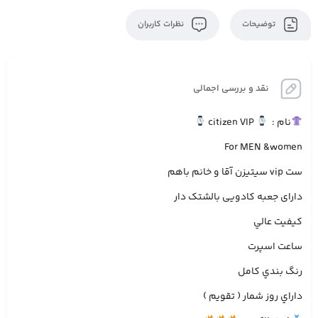
توضیحات
نظرات کاربران
نقد و بررسی اجمالی
نام : ‏
citizen VIP
For MEN &women
ست vip سیتیزن آقا و خانم باهم
دارای جعبه کادویی بالشتک دار
‏کیفیت عالي
ساعت اسپرت
رنگ بندي كامل
داراي روز شمار ( تقویم )