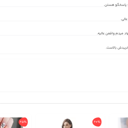
 پاسخگو هستن.
الی.
 میدم واقعن عالیه.
خریدش بالاست.
25%
20%