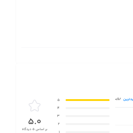
دترین
/li>
5
4
3
5.0
2
بر اساس 5 دیدگاه
1