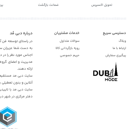
تحویل اکسپرس
ضمانت بازگشت
پر
دسترسی سریع
خدمات مشتریان
درباره دبی مُد
وبلاگ
سوالات متداول
در راستای توسعه فن آو
به دست شما عزیزان ساک
ارتباط با ما
رویه بازگردانی کالا
اجناس مورد نظر را در 
پیگیری سفارش
حریم خصوصی
مدیریت و اعضای گروه د
ارائه دهند.
سایت دبی مد مستقیم از
آنلاین و بدون تعطیلی ب
دفتر مرکزی در شهر دبی