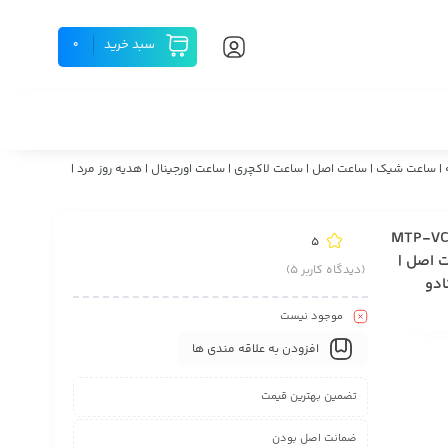
سبد خرید
0
MTP- اورجینال | ساعت مردانه | ساعت مچی مردانه | ساعت شیک | ساعت اصل | ساعت لاکچری | ساعت اورجینال | هدیه روز مرد |
MTP-VC01D-1E
5
ت اصل |
(دیدگاه کاربر
5
)
ادو
موجود نیست
افزودن به علاقه مندی ها
تضمین بهترین قیمت
ضمانت اصل بودن