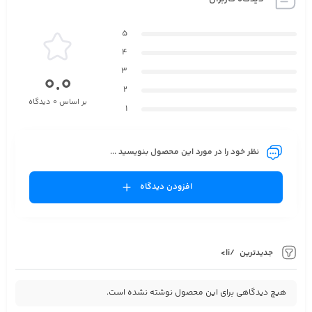
دارد
5
میزان ضد آبی
4
1ATM
3
0.0
نوع کاربری
2
بر اساس 0 دیدگاه
1
کلاسیک مجلسی
قطر شیشه
نظر خود را در مورد این محصول بنویسید ...
مردانه 40 میلی متر زنانه 28میلیمتر
قطر صفحه
افزودن دیدگاه
مردانه 44 میلی متر زنانه 34میلی‌متر
نوع کارکرد موتور
جدیدترین
/li>
کوارتز
عقربه شب نما
هیچ دیدگاهی برای این محصول نوشته نشده است.
ندارد