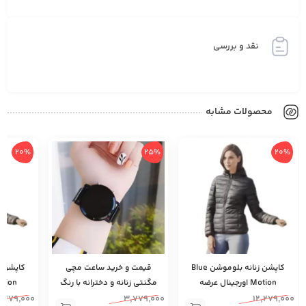
نقد و بررسی
محصولات مشابه
20%
25%
کاپشن زنانه بلوموشن Blue
قیمت و خرید ساعت مچی
کاپشن زنانه بلوموشن Blue
ل عرضه
مگنتی زنانه و دخترانه با رنگ
Motion اورجینال عرضه
 امارات |
ثابت اورجینال |‌ ساعت مچی
مستقیم کالا از دبی لنج امارات |
12,279,000
3,779,000