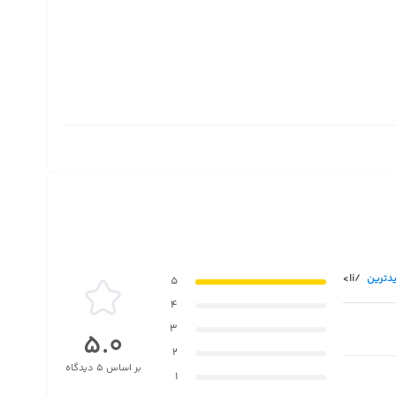
دترین
/li>
5
4
3
5.0
2
بر اساس 5 دیدگاه
1