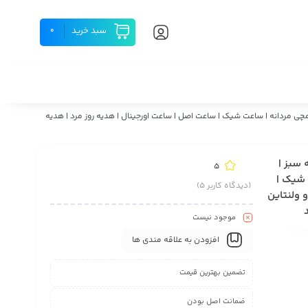
سبد خرید
0
ت اسپرت | ساعت مردانه | ساعت مچی مردانه | ساعت شیک | ساعت اصل | ساعت اورجینال | هدیه روز مرد | هدیه
ی شاک کاسیو G SHOCK درجه1 عقربه سبز |
5
 شیک |
(دیدگاه کاربر
5
)
و ولنتاین
موجود نیست
افزودن به علاقه مندی ها
تضمین بهترین قیمت
ضمانت اصل بودن