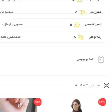
5
غفورزاده
5
کیفیت عالی
المیرا قاسمی
5
ممنون از ارسال س
رضا توکلی
5
خدماتشون عالیه
نقد و بررسی
محصولات مشابه
25%
20%