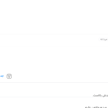
ردانه
جدی
یدش بالاست.
یدم واقعن عالیه.