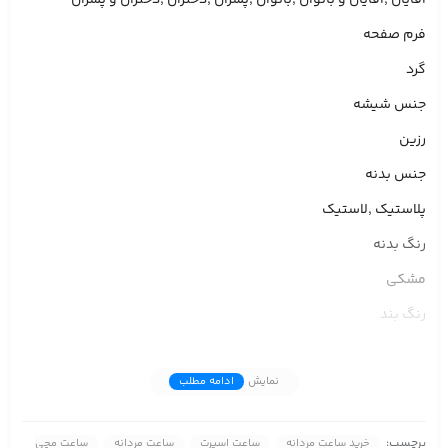
آقایان ,آقایان و بانوان ,بانوان ,پسران ,دختران ,دختران و پسران
فرم صفحه
گرد
جنس شیشه
رزین
جنس بدنه
پلاستیک ,لاستیک
رنگ بدنه
مشکی
رنگ بند
مشکی
نمایش
ادامه مطلب
رنگ صفحه
چند رنگ
برچسب:
خرید ساعت مردانه
ساعت اسپرت
ساعت مردانه
ساعت مچی