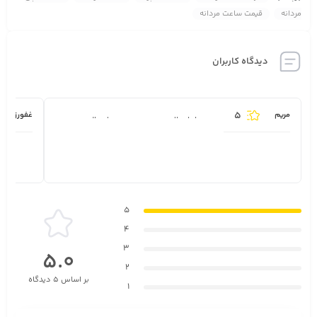
نوع قفل بند
مردانه
قیمت ساعت مردانه
سگکی ساده
جنس بند
دیدگاه کاربران
پلاستیک ,فلز-لاستیک ,فلز-پلاستیک ,لاستیک
تکنولوژی ساخت
5
مریم
غفورزاده
ممنون از ارسال سریعتون محصول عالی بود.
الکترونیکی (کوارتز)
5
4
3
5.0
2
بر اساس 5 دیدگاه
1