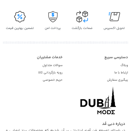
شن خارجی
اورجینال | هدیه | کاپشن خارجی
انه
اصل | کاپشن دخترانه
تحویل اکسپرس
ضمانت بازگشت
پرداخت امن
تضمین بهترین قیمت
دسترسی سریع
خدمات مشتریان
وبلاگ
سوالات متداول
ارتباط با ما
رویه بازگردانی کالا
پیگیری سفارش
حریم خصوصی
درباره دبی مُد
در راستای توسعه فن آوری اینترنتی بر آن شدیم که محصولات برند اروپایی و