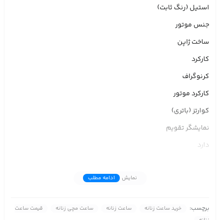
استیل (رنگ ثابت)
جنس موتور
ساخت ژاپن
کارکرد
کرنوگراف
کارکرد موتور
کوارتز (باتری)
نمایشگر تقویم
دارد
ضد آب
نمایش
ادامه مطلب
3ATM (مقاوم در برابر پاشش های تصادفی آب)
قطر صفحه
برچسب:
خرید ساعت زنانه
ساعت زنانه
ساعت مچی زنانه
قیمت ساعت
32 میلیمتر, 40 میلیمتر