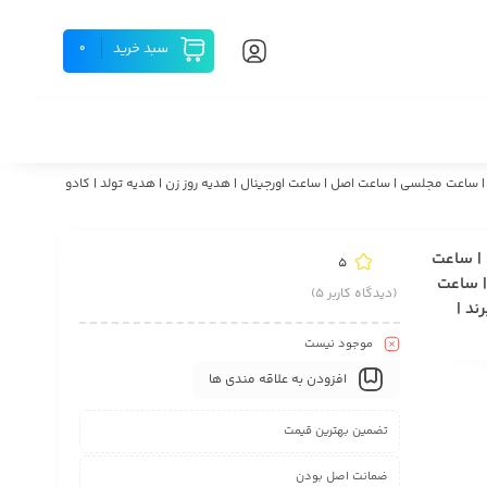
سبد خرید
0
نانه | ساعت مچی زنانه | ساعت شیک | ساعت مجلسی | ساعت اصل | ساعت اورجینال | هدیه روز زن | هدیه تولد | کادو
قیمت و خرید ساعت زنانه Essence اصل سوئیس موتور روندا مدل S158L | ساعت
5
| ساعت
(دیدگاه کاربر
5
)
ند |
موجود نیست
افزودن به علاقه مندی ها
تضمین بهترین قیمت
ضمانت اصل بودن