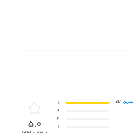
دترین
/li>
5
4
3
5.0
2
بر اساس 5 دیدگاه