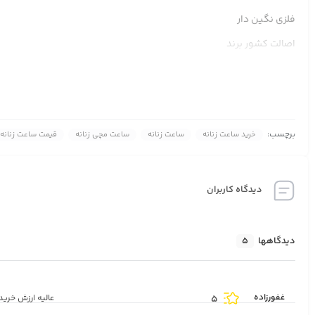
فلزی نگین دار
اصالت کشور برند
موتور روندا سوئیس
ویژگی
زنانه کلاسیک بند فلزی صفحه گرد نگین دار
برچسب:
خرید ساعت زنانه
ساعت زنانه
ساعت مچی زنانه
قیمت ساعت زنانه
مکانیزم موتور
کوارتز (باطری)
دیدگاه کاربران
طرح صفحه
تک موتور
دیدگاهها
5
غفورزاده
5
عالیه ارزش خری