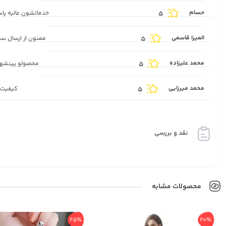
حسام
5
خدماتشون عالیه پ
المیرا قاسمی
5
ممنون از ارسال س
محمد علیزاده
5
محصولو پینشهاد
محمد میرزایی
5
کیفیت ع
نقد و بررسی
محصولات مشابه
25%
20%