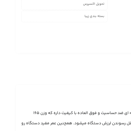
تحویل اکسپرس
بسته بندی زیبا
دستگاه تاتو پن | قیمت، مشخصات و خرید دستگاه تاتو پن ABEL Tattoo pen یکی از محصولات پر فروش بازار دستگاه تاتو پن abel محسوب میشه ،بدنه ای ضد حساسیت و فوق العاده با کیفیت داره که وزن 165
انی پروسه تاتو رو برای شما با خستگی کمتری محیا میکنه موتور فوق العاده با کیفیت ژاپنیِ پن abel باعث به حداقل رسوندن لرزش دستگاه میشود. همچنین عمر مفید دستگاه رو