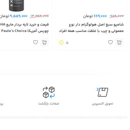
تومان
تومان
9,559,000
13,389,000
669,000
959,000
شامپو سبغ اصل هولوگرام دار نوع
معمولی و چرب با غلظت مناسب همه افراد
چوی
بهترین لایه بردار محصول آمریکا
5
تحویل اکسپرس
ضمانت بازگشت
پر