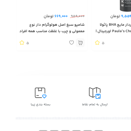
تومان
تومان
669,000
959,000
9,559
قیمت و خرید لایه بردار مایع BHA پائولا
شامپو سبغ اصل هولوگرام دار نوع
چویس آمریکا Paula’s Choice اورجینال |
معمولی و چرب با غلظت مناسب همه افراد
محصول آمریکا
5
5
ارسال به تمام نقاط
بسته بندی زیبا