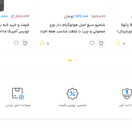
تومان
,000
13,389,000
669,000
959,000
قیمت و خرید لایه بردار مایع BHA پائولا
شامپو سبغ اصل هولوگرام دار نوع
س آمریکا Paula’s Choice اورجینال |
معمولی و چرب با غلظت مناسب همه افراد
بهترین لایه بردار 
5
5
داخت امن
تضمین بهترین قیمت
ضمانت اصل بودن