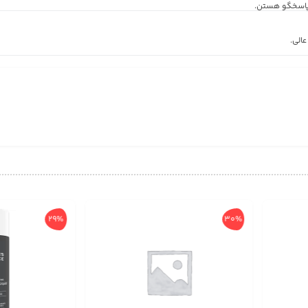
پاسخگو هستن.
الی.
29%
30%