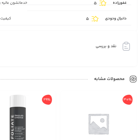
غفورزاده
5
خدماتشون عالیه 
دانیال ودودی
5
کیفیت ع
نقد و بررسی
محصولات مشابه
29%
30%