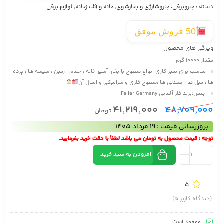
دسته :
جاروبرقی، جاروشارژی و بخارشوی
,
خانه و آشپزخانه
,
لوازم برقی
50 فروش موفق
ویژگی های محصول
مقدار:
10000 گرم
مناسب برای:
تمیز کاری انواع سطوح با بخار، آشپز خانه ، حمام ، زمین ، شیشه ها ، پرده
ها ، مبل ها ، صندلی ها ،سطوح فلزی و سرامیکی و امثال آن
جنس:
برند فلر آلمانی Feller Germany
41,219,000
48,709,000
تومان
بروزرسانی قیمت : 19 مرداد 1405
توجه : قیمت محصول به تومان می باشد لطفاً با دقت خرید بفرمایید.
افزودن به سبد خرید
5
(دیدگاه کاربر
5
)
موجود است