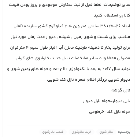
سایر توضیحات: لطفا قبل از ثبت سفارش موجودی و بروز بودن قیمت
کالا رو استعلام کنید
ابعاد 26*25*38 سانتی متر وزن 3.5 کیلوگرم کشور سازنده آلمان
مناسب برای شست و شوی زمین , شیشه , دیوار مدت زمان مورد نیاز
برای تولید بخار 5 دقیقه ظرفیت مخزن آب 1 لیتر طول سیم 4 متر توان
مصرفی 1500 وات سایر مشخصات نسل جدید بخارشوی های کرشر
تولید سال 2017 به بعد با تکنولوژی easy fix و حوله های زمین شوی و
دیوار شویی بزرگتر اقلام همراه نازل کف شویی
نازل گوشه
نازل دیوار-حوله نازل دیوار
حوله نازل کف-خرطومی
برچسب:
بخار شوی
خرید بخارشوی
قیمت بخارشوی