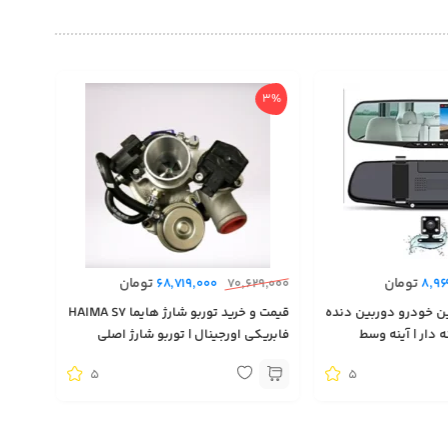
3%
تومان
تومان
68,719,000
70,629,000
8,96
ن خودرو دوربین دنده
قیمت و خرید توربو شارژ هایما HAIMA S7
 دار | آینه وسط
فابریکی اورجینال | توربو شارژ اصلی
| تجهیزات لوکس و
ماشین هایما S7 وارد شده از دبی | توربو
5
5
شارژ فابریکی هایما اس۷