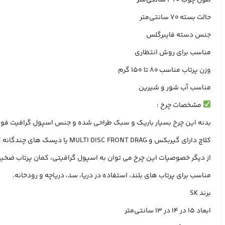
حالت بسته 70 سانتی‌متر
جنس دسته فایبرگلس
مناسب برای روش انتظاری
وزن پرتاب مناسب 80 تا 150 گرم
مناسب آب شور و شیرین
مشخصات چرخ :
بدنه این چرخ بسیار باریک و سبک طراحی شده و جنس اسپول گرافیت فوق
کلاچ دارای گیربکس و MULTI DISC FRONT DRAG یا دیسک های چندگانه کلاچ و نیز تکنولوژی AVS-ANTI VIBRO SYSTEM یا سیستم ضد لرزش است.
از دیگر خصوصیات این چرخ می توان به اسپول گرافیتی، کمان پرتاب ضخی
مناسب برای پرتاب های بلند، استفاده در دریا، سد، دریاچه و رودخانه.‌‌
برند SK
ابعاد 15 در 14 در 13 سانتی‌متر