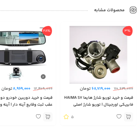
محصولات مشابه
28%
3%
تومان
تومان
8,969,000
12,409,000
68,719,000
70,629,000
قیمت و خرید توربو شارژ هایما HAIMA S7
قیمت و خرید دوربین خودرو دور
فابریکی اورجینال | توربو شارژ اصلی
عقب ثبت وقایع آینه دار | آینه 
ماشین هایما S7 وارد شده از دبی | توربو
ماشین دوربین دار | تجهیزات ل
5
شارژ فابریکی هایما اس۷
امنیتی خودرو