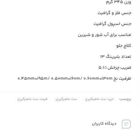
وزن 345 گرم
جنس فلز و گرافیت
جنس اسپول گرافیت
مناسب برای آب شور و شیرین
کلاچ جلو
تعداد بلبرینگ 13
ضریب چرخش 5.1:1
ظرفیت نخ 0.45mm=195m/ 0.50mm=160m/ 0.60mm=130m
برچسب:
خرید ست ماهیگیری
ست ماهیگیری
قیمت ست ماهیگیری
دیدگاه کاربران