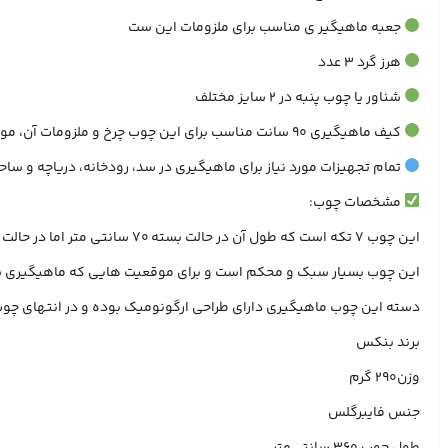
جعبه ماهیگیر ی مناسب برای ملزومات این ست
هرز گرد 3 عدد
شناور یا چوب پنبه در 2 سایز مختلف
کیف ماهیگیری 90 سانت مناسب برای این چوب چرخ و ملزومات آن، موجود در ( رنگ آبی قرمز مشکی)
تمام تجهیزات مورد نیاز برای ماهیگیری در سد، رودخانه، دریاچه و س
مشخصات چوب:
این چوب 7 تکه است که طول آن در حالت بسته 70 سانتی متر اما در حالت باز طولی معادل 3.30 متر دارد و می توان از آن برای صید انواع ماهی ها در رودخانه و دریاچه استفاده کرد.
این چوب بسیار سبک و محکم است و برای موقعیت هایی که ماهیگیری 
دسته این چوب ماهیگیری دارای طراحی ارگونومیک بوده و در انتهای چوب
برند بنکس
وزن290 گرم
جنس فایبرگلس
طول چوب 360 سانتی‌متر