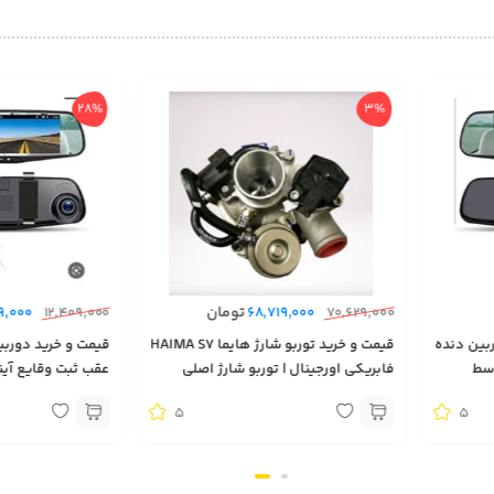
28%
3%
تومان
9,000
12,409,000
68,719,000
70,629,000
بین دنده
قیمت و خرید توربو شارژ هایما HAIMA S7
قیمت و خرید دوربی
وسط
فابریکی اورجینال | توربو شارژ اصلی
عقب ثبت وقایع آینه
وکس و
ماشین هایما S7 وارد شده از دبی | توربو
ماشین دوربین دار 
5
5
شارژ فابریکی هایما اس۷
امنیتی خودرو