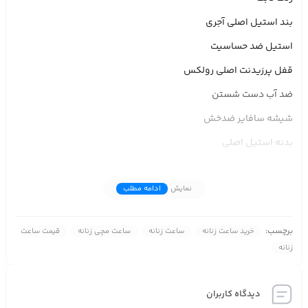
بند استیل اصلی آجری
استیل ضد حساسیت
قفل پرزیدنت اصلی رولکس
ضد آب دست شستن
شیشه سافایر ضدخش
بدنه استیل اصلی
شیشه عدسی دار
نمایش
ادامه مطلب
روزشمار دار
آرم رولکس دور تا دور داخل صفحه
برچسب:
خرید ساعت زنانه
ساعت زنانه
ساعت مچی زنانه
قیمت ساعت
سرکوک پیچی مارکدار
زنانه
روی دست بسیار شیک
جعبه هدیه بسیار شیک
دیدگاه کاربران