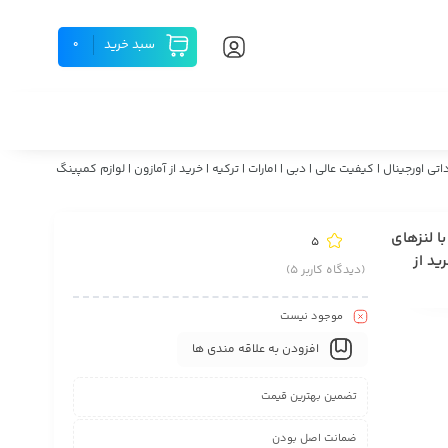
سبد خرید
0
با لنزهای فول مولتی کوتد وارداتی اورجینال | کیفیت عالی | دبی | امارات |‌ ترکیه | خرید از آمازون |‌ لوازم کمپینگ
1 برند آمریکایی ، با لنزهای
5
ید از
(دیدگاه کاربر
5
)
موجود نیست
افزودن به علاقه مندی ها
تضمین بهترین قیمت
ضمانت اصل بودن