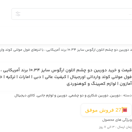
قیمت و خرید دوربین دو چشم اتلون ارگوس سایز 10.34 برند آمریکایی ، 
قیمت و خرید دوربین دو چشم اتلون ارگوس سایز 0.34
فول مولتی کوتد وارداتی اورجینال | کیفیت عالی | دبی | امارات |‌ ترکیه | خر
آمازون |‌ لوازم کمپینگ و کوهنوردی
دسته :
دوربین
,
دوربین شکاری و دو چشمی
,
دوربین و لوازم جانبی
,
کالای دیجیتال
27 فروش موفق
ویژگی های محصول
زمان ارسال : ۳ الی ۷ روز