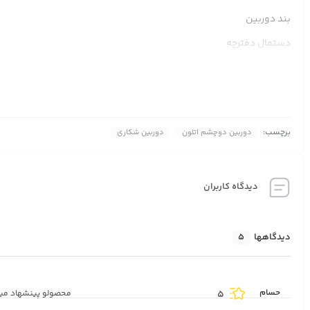
بند دوربین
دستمال دفترچه
سبک کم حجم
کیفیت عالی
برچسب:
دوربین دوچشم اتلون
دوربین شکاری
دیدگاه کاربران
دیدگاهها
5
حسام
5
محصولو پینشهاد مید