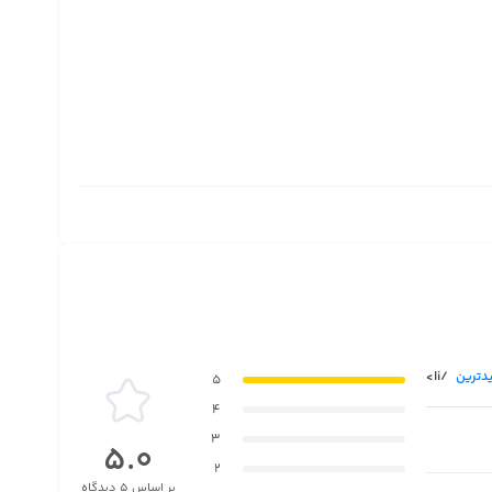
دترین
/li>
5
4
3
5.0
2
بر اساس 5 دیدگاه