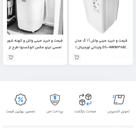
قیمت و خرید مینی واش آ ا گ مدل
قیمت و خرید مینی واش و کهنه شور
DS-AWM38BC وارداتی اورجینال |‌
لمسی تیتو مکس (لوکسنو) طرح تز
مینی واش
Tez | مینی واش لمسی | وارداتی از
دبی | امارات | لباسشویی مینی |
شستشوی لباس | اورجینال
تحویل اکسپرس
ضمانت بازگشت
پرداخت امن
تضمین بهترین قیمت