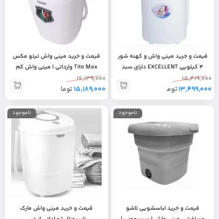
قیمت و خرید مینی واش و کهنه شور
قیمت و خرید مینی واش تیتو مکس
4 کیلویی EXCELLENT دارای سبد
Tito Max وارداتی | مینی واش کم
خشک کن | خرید جهیزیه عروس |
مصرف | بازدهی بالا | صفحه لمسی |‌
16,139,000
15,419,000
13,499,000
تومان
لوازم خانگی اصل | لباسشویی مینی
15,189,000
تومان
دبی |‌ امارات
واش اکسلنت
ناموجود
ناموجود
قیمت و خرید لباسشویی تاشو
قیمت و خرید مینی واش مارک