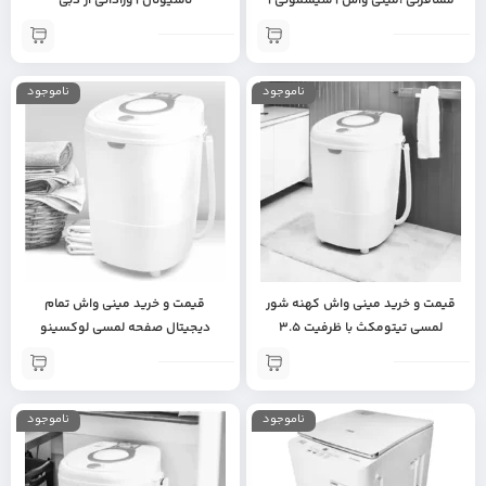
مسافرتی ،مینی واش | سیسمونی |
ناسیونال | وراداتی از دبی
لباس شویی تاشو اصل | مینی واش با
کیفیت | ماشین لباسشویی مناسب
لباس کودک
ناموجود
ناموجود
قیمت و خرید مینی واش کهنه شور
قیمت و خرید مینی واش تمام
لمسی تیتومکث با ظرفیت 3.5
دیجیتال صفحه لمسی لوکسینو
کیلوگرم | کیفیت عالی | کم مصرف |
مدلMW35T ظرفیت3.5کیلویی |
خرید جهیزیه عروس | لوازم خانگی
دارای سبد خشک کن | خرید جهیزیه
اصلی
عروس | لوازم خانگی خارجی اصل |
ناموجود
ناموجود
لباسشویی مینی فول دیجیتال