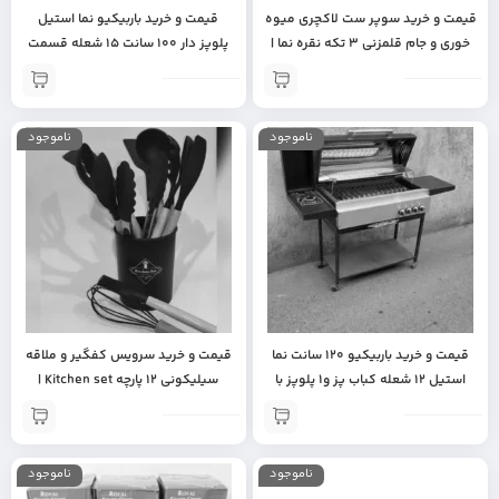
قیمت و خرید سوپر ست لاکچری میوه
قیمت و خرید باربیکیو نما استیل
خوری و جام قلمزنی 3 تکه نقره نما |
پلوپز دار 100 سانت 15 شعله قسمت
جهیزیه عروس | ظروف پذیرایی
کباب پز همراه پلوپز با رویه استیل و
لاکچری | ظرف میوه خوری | ظروف قلم
درب دو جداره | جهیزیه عروس | باربیکو
زنی و فلزی | ظروف برنجی | دکوری
درجه یک | باربیکیو با کیفیت
ناموجود
ناموجود
قیمت و خرید باربیکیو 120 سانت نما
قیمت و خرید سرویس کفگیر و ملاقه
استیل 12 شعله کباب پز و1 پلوپز با
سیلیکونی 12 پارچه Kitchen set |
میز کار متریال 1 | باربیکیو با کیفیت |
جهیزیه عروس | سرویس کفگیر و
جهیزیه | مناسب تراس و باغ و ویلا |
ملاقه با کیفیت | لوازم آشپزی |
بهترین باربیکیو
سرویس کفگیر و ملاقه مقاوم در برابر
ناموجود
ناموجود
ضربه