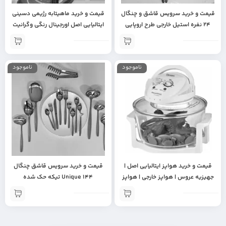
قیمت و خرید سرویس قاشق و چنگال
قیمت و خرید ماهیتابه رژیمی دسینی
24 نفره استیل خارجی طرح اروپایی
ایتالیایی اصل اورجینال رنگی وگرانیت
برند (یونیک آلمان) اورجینال | رنگ
اصل | جهیزیه عروس | هدیه روز زن |
طلایی براق | کیفیت ساخت عالی |
ماهیتابه چدن | مناسب انواع غذا |
جهیزیه
ماهیتابه گرانیتی
ناموجود
ناموجود
قیمت و خرید هواپز ایتالیایی اصل |
قیمت و خرید سرویس قاشق چنگال
جهیزیه عروس | هواپز خارجی | هواپز
Unique 144 تیکه حک شده
درجه یک
Germany | جهیزیه عروس | لوازم سرو
و پذیرایی | سرویس قاشق و چنگال
آلمانی 24 نفره