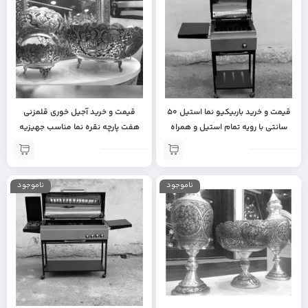
قیمت و خرید باربیکیو نما استیل 50
قیمت و خرید آجیل خوری قلمزنی
سانتی با رویه تمام استیل و همراه
هفت پارچه نقره نما مناسب جهیزیه
درب 2جداره استیل ورق 1 میل کباب پز
عروس | ظروف آجیل خوری لاکچری |
| جهیزیه عروس | باربیکیو با کیفیت |
جهیزیه | آجیل خوری جنس برنجی |
باربیکیو درجه یک | مناسب تراس و باغ
آجیل خوری با کیفیت | دکوری
ناموجود
ناموجود
و ویلا