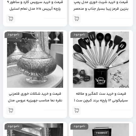
قیمت و خرید شربت خوری مدل پمپ
قیمت و خرید سرویس کارد و ساطور 9
بنزین قرمز زیبا بسیار جذاب و منحصر
پارچه آیریس iris مدل تمام استیل
به فرد دومخزنه | شربت خوری با
مناسب برای جهیزیه سرویس چاقو
کیفیت | شربت خوری مناسب مجالس و
آشپزخانه | سرویس چاقو با کیفیت |
فروشگاه | شربت خوری طرح پمپ
سرویس چاقو مجهز | جهیزیه عروس |
ناموجود
ناموجود
بنزین
سرویس چاقو استیل اصل
قیمت و خرید ست کفگیر و ملاقه
قیمت و خرید شکلات خوری قلمزنی
سیلیکونی 12 پارچه برند کیچن ست |
نقره نما مناسب جهیزیه عروس مدل
جهیزیه عروس | لوازم آشپزی | ست
سیاه قلم | ظرف شکلات خوری | ظروف
کفگیر و ملاقه درجه یک | بهترین ست
پذیرایی | جهیزیه عروس | شکلات
کفگیر و ملاقه
خوری لاکچری | ظروف برنجی | دکوری
ناموجود
ناموجود