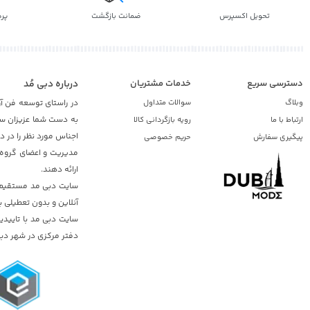
تحویل اکسپرس
ضمانت بازگشت
پر
دسترسی سریع
خدمات مشتریان
درباره دبی مُد
وبلاگ
سوالات متداول
در راستای توسعه فن آو
به دست شما عزیزان ساک
ارتباط با ما
رویه بازگردانی کالا
اجناس مورد نظر را در 
پیگیری سفارش
حریم خصوصی
مدیریت و اعضای گروه د
ارائه دهند.
سایت دبی مد مستقیم از
آنلاین و بدون تعطیلی ب
دفتر مرکزی در شهر دبی