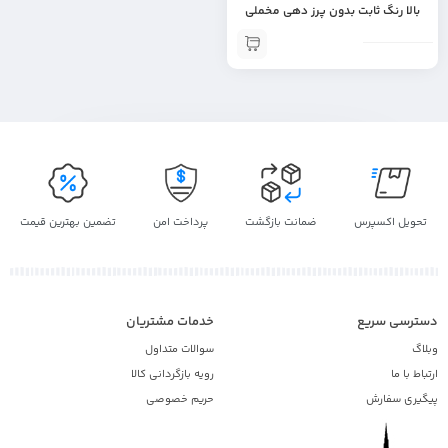
بالا رنگ ثابت بدون پرز دهی مخملی
ترمز دار | روفرشی خارجی اورجینال
عرضه مستقیم کالا از دبی لنج امارات |
جهیزیه عروس | روفرشی وارداتی از
دبی | روفرشی خارجی اصل | روفرشی
اصل | کانادایی | محصولات خارجی |
آمریکایی | اروپایی | عربی | اماراتی |
دبی | محصولات اصل | محصولات
اورجینال | روفرشی اورجینال | پتو فرش
| هدیه تولد | کادویی
تحویل اکسپرس
ضمانت بازگشت
پرداخت امن
تضمین بهترین قیمت
دسترسی سریع
خدمات مشتریان
وبلاگ
سوالات متداول
ارتباط با ما
رویه بازگردانی کالا
پیگیری سفارش
حریم خصوصی